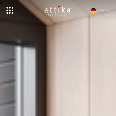
DE
Schweiz | Deutsch
Suisse | français
Svizzera | italiano
Switzerland | english
Deutschland | Deutsch
Österreich | Deutsch
Frankreich | Deutsch
France | français
Italien | Deutsch
Italia | italiano
Global | english