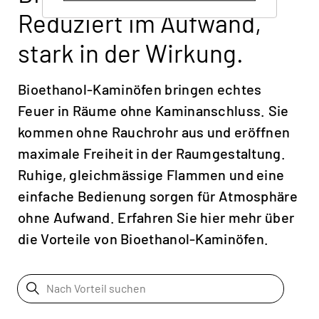
Reduziert im Aufwand,
Schweiz | Deutsch
stark in der Wirkung.
Suisse | français
Svizzera | italiano
Bioethanol-Kaminöfen bringen echtes
Switzerland | english
Feuer in Räume ohne Kaminanschluss. Sie
Deutschland | Deutsch
kommen ohne Rauchrohr aus und eröffnen
Österreich | Deutsch
maximale Freiheit in der Raumgestaltung.
Frankreich | Deutsch
Ruhige, gleichmässige Flammen und eine
einfache Bedienung sorgen für Atmosphäre
France | français
ohne Aufwand. Erfahren Sie hier mehr über
Italien | Deutsch
die Vorteile von Bioethanol-Kaminöfen.
Italia | italiano
Global | english