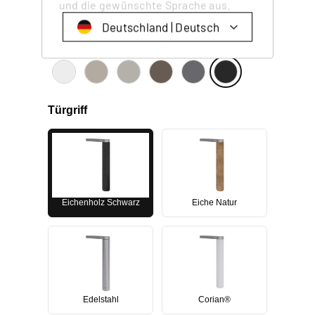
und die gewünschte Sprache aus.
Deutschland | Deutsch
Farbe
Schweiz | Deutsch
Suisse | française
Svizzera | italiano
Türgriff
Switzerland | englisch
Deutschland | Deutsch
Österreich | Deutsch
Eichenholz Schwarz
Eiche Natur
France | français
Frankreich | Deutsch
Italia | italiano
Italien | Deutsch
Edelstahl
Corian®
Global | english