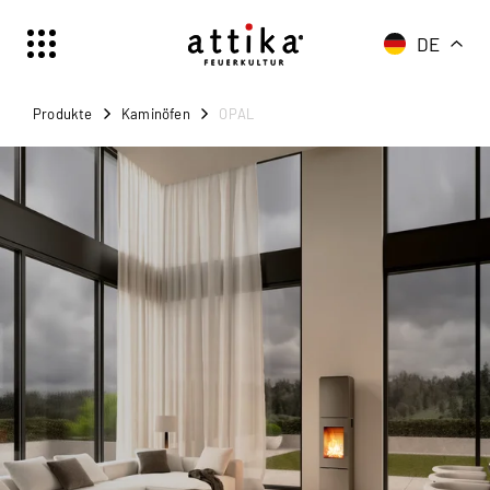
DE
Schweiz | Deutsch
Suisse | française
Produkte
Kaminöfen
OPAL
Svizzera | italiano
Switzerland | englisch
Deutschland | Deutsch
Österreich | Deutsch
France | français
Frankreich | Deutsch
Italia | italiano
Italien | Deutsch
Global | english