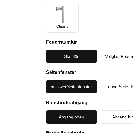
Classic
Feuerraumtür
Stahltür
Vollglas-Feuer
Seitenfenster
mit zwei Seitenfenster
ohne Seitenf
Rauchrohrabgang
Abgang oben
Abgang hi
Farbe Rauchrohr