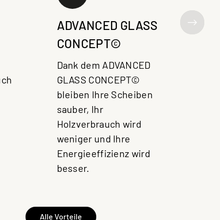
Dan
Loc
ADVANCED GLASS
jed
CONCEPT©
ein
Dank dem ADVANCED
Kam
uch
GLASS CONCEPT©
wer
bleiben Ihre Scheiben
ans
sauber, Ihr
aut
Holzverbrauch wird
ger
weniger und Ihre
Sch
Energieeffizienz wird
besser.
Alle Vorteile