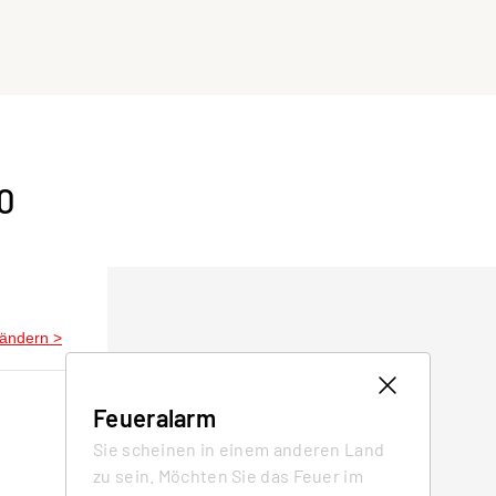
0
 ändern
>
Feueralarm
Sie scheinen in einem anderen Land
zu sein. Möchten Sie das Feuer im