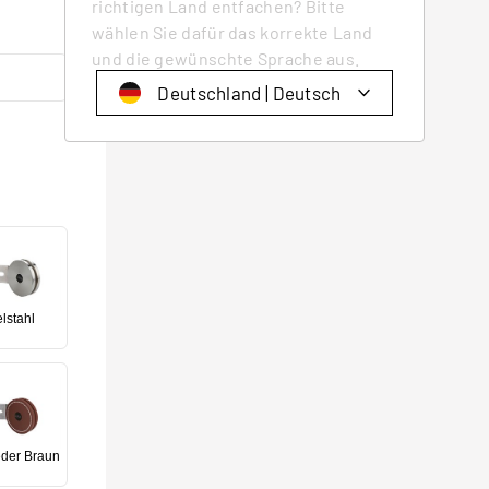
richtigen Land entfachen? Bitte
wählen Sie dafür das korrekte Land
und die gewünschte Sprache aus.
Deutschland | Deutsch
Schweiz | Deutsch
Suisse | française
Svizzera | italiano
Switzerland | englisch
Deutschland | Deutsch
lstahl
Österreich | Deutsch
France | français
Frankreich | Deutsch
Italia | italiano
eder Braun