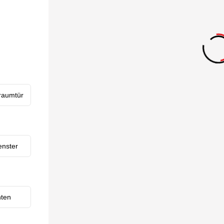
Italien | Deutsch
Global | english
raumtür
enster
nten