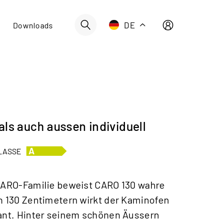
Schweiz | Deutsch
DE
Downloads
Suisse | française
Svizzera | italiano
Switzerland | englisch
0
Deutschland | Deutsch
Österreich | Deutsch
ls auch aussen individuell
France | français
Frankreich | Deutsch
LASSE
Italia | italiano
Italien | Deutsch
 CARO-Familie beweist CARO 130 wahre
n 130 Zentimetern wirkt der Kaminofen
Global | english
gant. Hinter seinem schönen Äussern