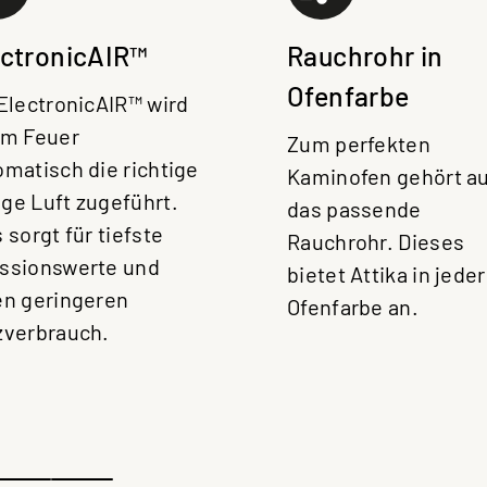
ectronicAIR™
Rauchrohr in
Ofenfarbe
 ElectronicAIR™ wird
em Feuer
Zum perfekten
omatisch die richtige
Kaminofen gehört a
ge Luft zugeführt.
das passende
 sorgt für tiefste
Rauchrohr. Dieses
ssionswerte und
bietet Attika in jeder
en geringeren
Ofenfarbe an.
zverbrauch.