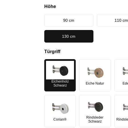
Höhe
90 cm
110 cm
130 cm
Türgriff
Eichenholz
Eiche Natur
Ede
Schwarz
Rindsleder
Corian®
Rindsl
Schwarz