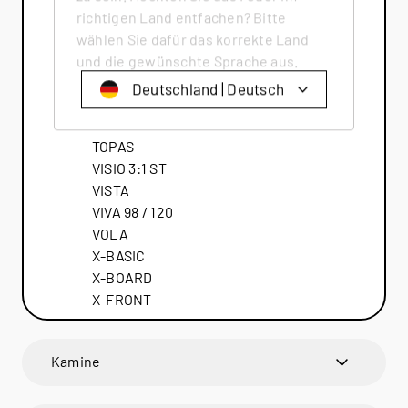
Q-TEE 2 GAS
richtigen Land entfachen? Bitte
QUADRO
wählen Sie dafür das korrekte Land
RINA
und die gewünschte Sprache aus.
RONDO
Deutschland | Deutsch
SIRA
TAIKO
Schweiz | Deutsch
TOPAS
Suisse | française
VISIO 3:1 ST
VISTA
Svizzera | italiano
VIVA 98 / 120
Switzerland | englisch
VOLA
X-BASIC
Deutschland | Deutsch
X-BOARD
Österreich | Deutsch
X-FRONT
France | français
Frankreich | Deutsch
Kamine
Italia | italiano
VISIO