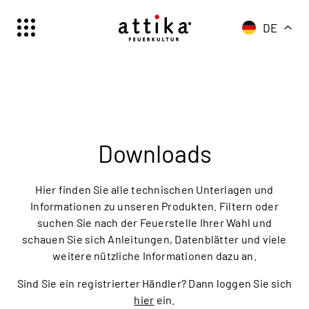
DE
Schweiz | Deutsch
Suisse | française
Svizzera | italiano
Switzerland | englisch
Deutschland | Deutsch
Downloads
Österreich | Deutsch
France | français
Hier finden Sie alle technischen Unterlagen und
Frankreich | Deutsch
Informationen zu unseren Produkten. Filtern oder
suchen Sie nach der Feuerstelle Ihrer Wahl und
Italia | italiano
schauen Sie sich Anleitungen, Datenblätter und viele
Italien | Deutsch
weitere nützliche Informationen dazu an.
Global | english
Sind Sie ein registrierter Händler? Dann loggen Sie sich
hier
ein.