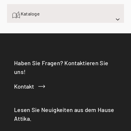
Sortiment
Montreal Bioethanol Raumteiler
VISIO 100 RD
Espoo Ceiling
Montreal Bioethanol Tunnel
VISIO 70 T
Kataloge
Espoo Floor
VISIO 90 T
Espoo Oak
VISIO 100 T
Haben Sie Fragen? Kontaktieren Sie
uns!
Kontakt
Lesen Sie Neuigkeiten aus dem Hause
Attika.