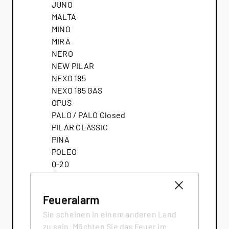
JUNO
MALTA
MINO
MIRA
NERO
NEW PILAR
NEXO 185
NEXO 185 GAS
OPUS
PALO / PALO Closed
PILAR CLASSIC
PINA
POLEO
Q-20
Q-BE
Q-BE XL
Feueralarm
Q-BIC
Q-TEE
Sie scheinen in einem anderen Land
Q-TEE 2 C GAS
zu sein. Möchten Sie das Feuer im